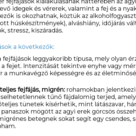
 fejfájások kialakulásának hátterében az ag
evő idegek és vérerek, valamint a fej és a nya
ők is okozhatnak, köztük az alkoholfogyasztá
ott húskészítmények), alváshiány, időjárás válto
k, stressz, kiszáradás.
ások a következők:
 fejfájások leggyakoribb típusa, mely olyan ér
a fejet. Intenzitását tekintve enyhe vagy mér
bír a munkavégző képességre és az életminősé
ljes fejfájás, migrén:
rohamokban jelentkezik
iselhetetlennek tűnő fájdalomig terjed, amely 
rőteljes tünetek kísérhetik, mint látászavar, h
 panaszok mögött az agyi erek görcsös össze
 migrénes betegnek sokat segít egy csendes, s
roham.