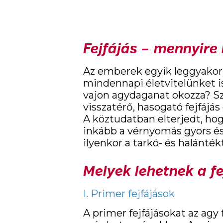
Fejfájás – mennyire 
Az emberek egyik leggyakori
mindennapi életvitelünket i
vajon agydaganat okozza? S
visszatérő, hasogató fejfájás
A köztudatban elterjedt, hog
inkább a vérnyomás gyors és h
ilyenkor a tarkó- és halánték
Melyek lehetnek a fe
I. Primer fejfájások
A primer fejfájásokat az agy