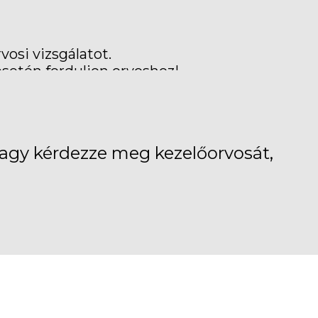
osi vizsgálatot.
esetén forduljon orvoshoz!
4 Szeged Cserzy Mihály u. 32.
/443-571 • Fax: +36 62/423-872
b:
www.goodwillpharma.com
 vagy kérdezze meg kezelőorvosát,