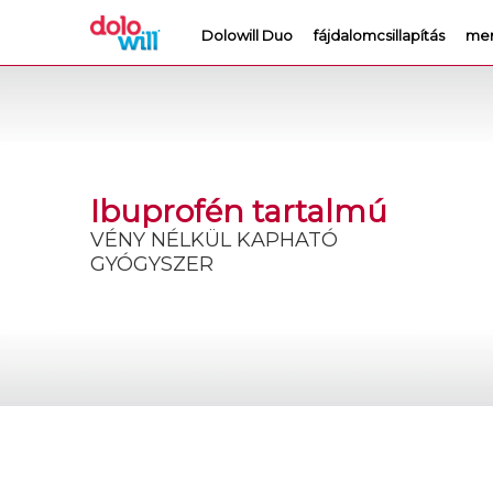
Dolowill Duo
fájdalomcsillapítás
men
Ibuprofén tartalmú
VÉNY NÉLKÜL KAPHATÓ
GYÓGYSZER