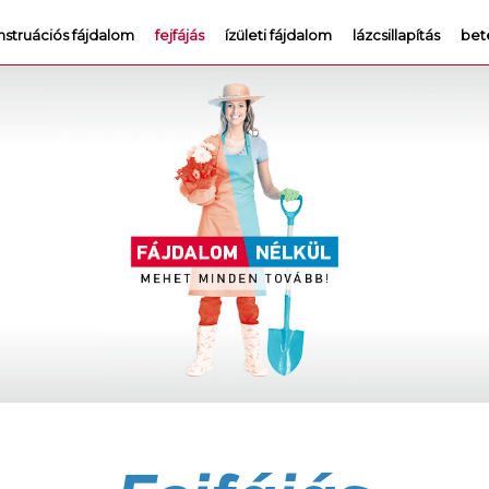
struációs fájdalom
fejfájás
ízületi fájdalom
lázcsillapítás
bet