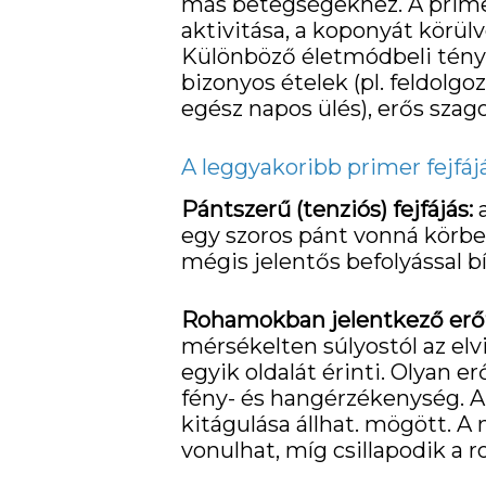
más betegségekhez. A primer
aktivitása, a koponyát körülv
Különböző életmódbeli tényez
bizonyos ételek (pl. feldolgoz
egész napos ülés), erős szago
A leggyakoribb primer fejfáj
Pántszerű (tenziós) fejfájás:
a
egy szoros pánt vonná körbe 
mégis jelentős befolyással 
Rohamokban jelentkező erőte
mérsékelten súlyostól az elv
egyik oldalát érinti. Olyan e
fény- és hangérzékenység. A
kitágulása állhat. mögött. A
vonulhat, míg csillapodik a 