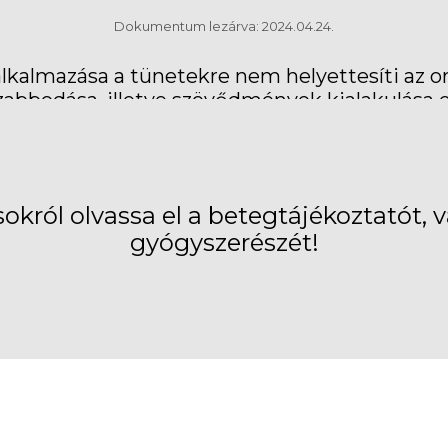
Dokumentum lezárva: 2024.04.24.
lkalmazása a tünetekre nem helyettesíti az orv
zabbodása, illetve szövődmények kialakulása 
Goodwill Pharma Nyrt. 672
Telefon: +36 62
E-mail:
info@goodwillpharma.hu
• We
okról olvassa el a betegtájékoztatót,
gyógyszerészét!