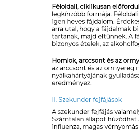
Féloldali, ciklikusan előfordul
legkínzóbb formája. Féloldal
igen heves fájdalom. Érdekes
arra utal, hogy a fájdalmak 
tartanak, majd eltűnnek. A f
bizonyos ételek, az alkoholfo
Homlok, arccsont és az orrny
az arccsont és az orrnyereg
nyálkahártyájának gyulladás
eredményez.
II. Szekunder fejfájások
A szekunder fejfájás valamel
Számtalan állapot húzódhat a 
influenza, magas vérnyomás