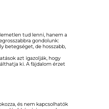
lemetlen tud lenni, hanem a
legrosszabbra gondolunk:
ly betegséget, de hosszabb,
tások azt igazolják, hogy
lthatja ki. A fájdalom érzet
a okozza, és nem kapcsolhatók