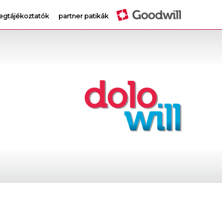
egtájékoztatók
partner patikák