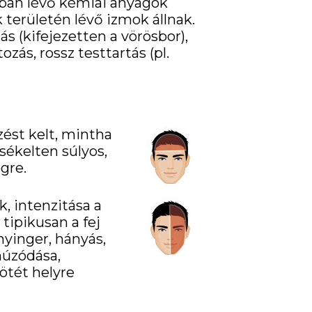
yban lévő kémiai anyagok
k területén lévő izmok állnak.
s (kifejezetten a vörösbor),
zás, rossz testtartás (pl.
zést kelt, mintha
sékelten súlyos,
gre.
, intenzitása a
tipikusan a fej
ányinger, hányás,
húzódása,
ötét helyre