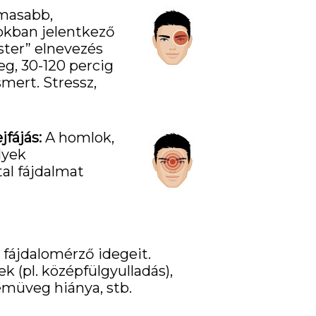
lmasabb,
mokban jelentkező
uster” elnevezés
eg, 30-120 percig
mert. Stressz,
jfájás:
A homlok,
lyek
al fájdalmat
 fájdalomérző idegeit.
k (pl. középfülgyulladás),
müveg hiánya, stb.