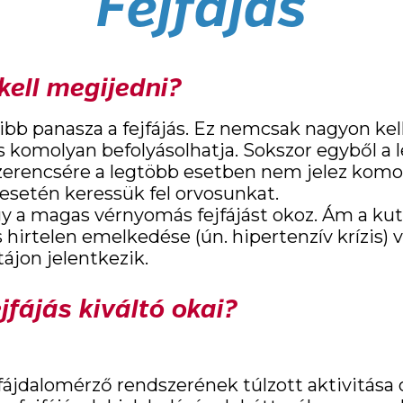
Fejfájás
kell megijedni?
bb panasza a fejfájás. Ez nemcsak nagyon kel
s komolyan befolyásolhatja. Sokszor egyből a 
zerencsére a legtöbb esetben nem jelez komo
 esetén keressük fel orvosunkat.
y a magas vérnyomás fejfájást okoz. Ám a kuta
irtelen emelkedése (ún. hipertenzív krízis) vá
tájon jelentkezik.
jfájás kiváltó okai?
 fájdalomérző rendszerének túlzott aktivitás