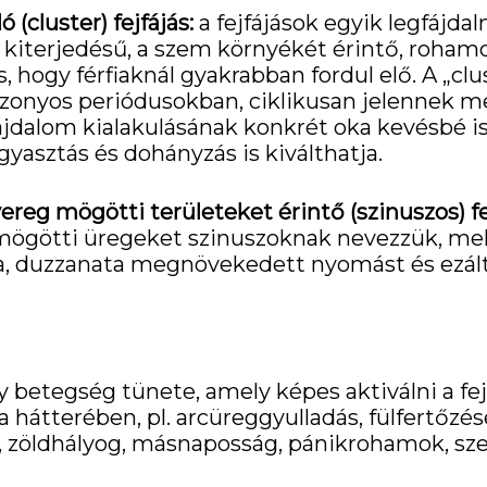
ó (cluster) fejfájás:
a fejfájások egyik legfájda
i kiterjedésű, a szem környékét érintő, roha
, hogy férfiaknál gyakrabban fordul elő. A „cl
bizonyos periódusokban, ciklikusan jelennek m
ájdalom kialakulásának konkrét oka kevésbé is
gyasztás és dohányzás is kiválthatja.
ereg mögötti területeket érintő (szinuszos) fe
 mögötti üregeket szinuszoknak nevezzük, me
a, duzzanata megnövekedett nyomást és ezált
y betegség tünete, amely képes aktiválni a fej
hátterében, pl. arcüreggyulladás, fülfertőzése
, zöldhályog, másnaposság, pánikrohamok, sze