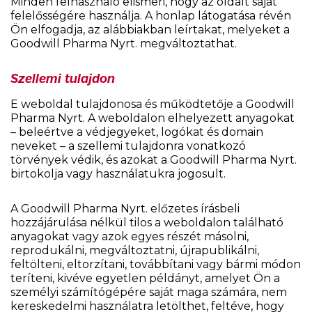
Minden felhasználó elismeri, hogy az oldalt saját
felelősségére használja. A honlap látogatása révén
Ön elfogadja, az alábbiakban leírtakat, melyeket a
Goodwill Pharma Nyrt. megváltoztathat.
Szellemi tulajdon
E weboldal tulajdonosa és működtetője a Goodwill
Pharma Nyrt. A weboldalon elhelyezett anyagokat
– beleértve a védjegyeket, logókat és domain
neveket – a szellemi tulajdonra vonatkozó
törvények védik, és azokat a Goodwill Pharma Nyrt.
birtokolja vagy használatukra jogosult.
A Goodwill Pharma Nyrt. előzetes írásbeli
hozzájárulása nélkül tilos a weboldalon található
anyagokat vagy azok egyes részét másolni,
reprodukálni, megváltoztatni, újrapublikálni,
feltölteni, eltorzítani, továbbítani vagy bármi módon
teríteni, kivéve egyetlen példányt, amelyet Ön a
személyi számítógépére saját maga számára, nem
kereskedelmi használatra letölthet, feltéve, hogy