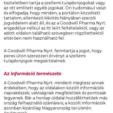
tiszteletben tartja a szellemi tulajdonjogokat vagy
az ott említett egyéb jogokat. Ön tudomásul veszi
és elfogadja, hogy minden, a portálon közzétett
tartalom, ellenkező kikötés hiányában szerzői
jogvédelem alatt áll, és az a Goodwill Pharma Nyrt.
engedélye nélkül az itt leírt feltételektől, vagy az
adott oldalon található szövegben rögzítettektől
eltérően nem használható fel.
A Goodwill Pharma Nyrt. fenntartja a jogot, hogy
peres úton szerezzen érvényt a szellemi
tulajdonjogok megsértésének.
Az információ természete
A Goodwill Pharma Nyrt. mindent megtesz annak
érdekében, hogy az oldalakon közölt információk
naprakészek, valóságnak megfelelőek és pontosak
legyenek. Bár a honlap oldalai hozzáférhetőek más
ország felhasználói számára is, a közölt információk
azonban kizárólag Magyarország területén