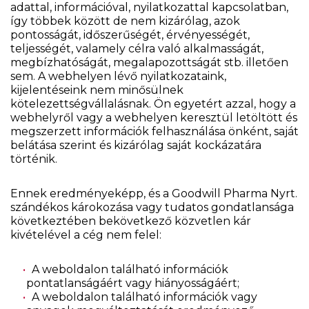
adattal, információval, nyilatkozattal kapcsolatban,
így többek között de nem kizárólag, azok
pontosságát, időszerűségét, érvényességét,
teljességét, valamely célra való alkalmasságát,
megbízhatóságát, megalapozottságát stb. illetően
sem. A webhelyen lévő nyilatkozataink,
kijelentéseink nem minősülnek
kötelezettségvállalásnak. Ön egyetért azzal, hogy a
webhelyről vagy a webhelyen keresztül letöltött és
megszerzett információk felhasználása önként, saját
belátása szerint és kizárólag saját kockázatára
történik.
Ennek eredményeképp, és a Goodwill Pharma Nyrt.
szándékos károkozása vagy tudatos gondatlansága
következtében bekövetkező közvetlen kár
kivételével a cég nem felel:
A weboldalon található információk
pontatlanságáért vagy hiányosságáért;
A weboldalon található információk vagy