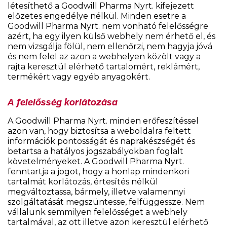
létesíthető a Goodwill Pharma Nyrt. kifejezett
előzetes engedélye nélkül. Minden esetre a
Goodwill Pharma Nyrt. nem vonható felelősségre
azért, ha egy ilyen külső webhely nem érhető el, és
nem vizsgálja fölül, nem ellenőrzi, nem hagyja jóvá
és nem felel az azon a webhelyen közölt vagy a
rajta keresztül elérhető tartalomért, reklámért,
termékért vagy egyéb anyagokért.
A felelősség korlátozása
A Goodwill Pharma Nyrt. minden erőfeszítéssel
azon van, hogy biztosítsa a weboldalra feltett
információk pontosságát és naprakészségét és
betartsa a hatályos jogszabályokban foglalt
követelményeket. A Goodwill Pharma Nyrt.
fenntartja a jogot, hogy a honlap mindenkori
tartalmát korlátozás, értesítés nélkül
megváltoztassa, bármely, illetve valamennyi
szolgáltatását megszüntesse, felfüggessze. Nem
vállalunk semmilyen felelősséget a webhely
tartalmával, az ott illetve azon keresztül elérhető