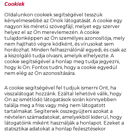
Cookiek
Oldalunkon cookiek segítségével tesszük
kényelmesebbé az Önök látogatását. A cookie egy
nagyon kis méretű szövegfájl, melyet egy szerver
helyez el az Ön merevlemezén. A cookie
tulajdonképpen az Ön személyes azonosítója, mely
nem hajtható végre kódként, és vírusokat sem
hordozhat. Minden felhasználónál egyedi, és csak az
a kiszolgáló tudja olvasni, amelyik elhelyezte. A
cookie segítségével a honlap meg tudja jegyezni,
hogy ki Ön. Fontos tudni, hogy a cookie egyedül
nem elég az Ön azonosítására.
A cookie segítségével fel tudjuk ismerni Önt, ha
visszalátogat hozzánk. Ezáltal lehetővé válik, hogy
Ön az ismétlődő látogatások során könnyebben
találja meg a friss vagy még nem látogatott
tartalmakat. Segítenek összegyűjteni azokat a
névtelen számadatokat, amelyekből kiderül, hogy
látogatóink miként használják a honlapot. Ezeket a
statisztikai adatokat a honlap fejlesztésekor