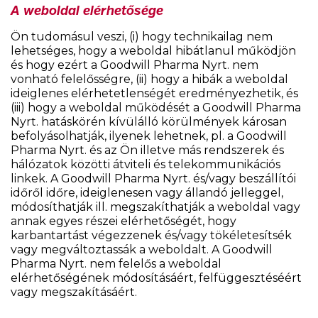
A weboldal elérhetősége
Ön tudomásul veszi, (i) hogy technikailag nem
lehetséges, hogy a weboldal hibátlanul működjön
és hogy ezért a Goodwill Pharma Nyrt. nem
vonható felelősségre, (ii) hogy a hibák a weboldal
ideiglenes elérhetetlenségét eredményezhetik, és
(iii) hogy a weboldal működését a Goodwill Pharma
Nyrt. hatáskörén kívülálló körülmények károsan
befolyásolhatják, ilyenek lehetnek, pl. a Goodwill
Pharma Nyrt. és az Ön illetve más rendszerek és
hálózatok közötti átviteli és telekommunikációs
linkek. A Goodwill Pharma Nyrt. és/vagy beszállítói
időről időre, ideiglenesen vagy állandó jelleggel,
módosíthatják ill. megszakíthatják a weboldal vagy
annak egyes részei elérhetőségét, hogy
karbantartást végezzenek és/vagy tökéletesítsék
vagy megváltoztassák a weboldalt. A Goodwill
Pharma Nyrt. nem felelős a weboldal
elérhetőségének módosításáért, felfüggesztéséért
vagy megszakításáért.