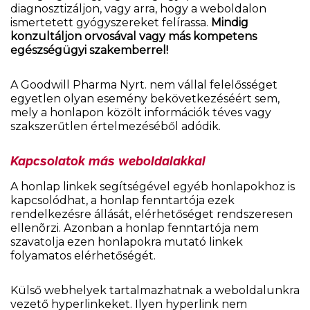
diagnosztizáljon, vagy arra, hogy a weboldalon
ismertetett gyógyszereket felírassa.
Mindig
konzultáljon orvosával vagy más kompetens
egészségügyi szakemberrel!
A Goodwill Pharma Nyrt. nem vállal felelősséget
egyetlen olyan esemény bekövetkezéséért sem,
mely a honlapon közölt információk téves vagy
szakszerűtlen értelmezéséből adódik.
Kapcsolatok más weboldalakkal
A honlap linkek segítségével egyéb honlapokhoz is
kapcsolódhat, a honlap fenntartója ezek
rendelkezésre állását, elérhetőséget rendszeresen
ellenõrzi. Azonban a honlap fenntartója nem
szavatolja ezen honlapokra mutató linkek
folyamatos elérhetőségét.
Külső webhelyek tartalmazhatnak a weboldalunkra
vezető hyperlinkeket. Ilyen hyperlink nem