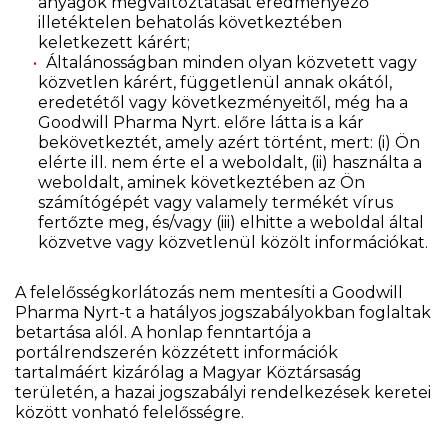
anyagok megváltoztatását eredményező
illetéktelen behatolás következtében
keletkezett kárért;
Általánosságban minden olyan közvetett vagy
közvetlen kárért, függetlenül annak okától,
eredetétől vagy következményeitől, még ha a
Goodwill Pharma Nyrt. előre látta is a kár
bekövetkeztét, amely azért történt, mert: (i) Ön
elérte ill. nem érte el a weboldalt, (ii) használta a
weboldalt, aminek következtében az Ön
számítógépét vagy valamely termékét vírus
fertőzte meg, és/vagy (iii) elhitte a weboldal által
közvetve vagy közvetlenül közölt információkat.
A felelősségkorlátozás nem mentesíti a Goodwill
Pharma Nyrt-t a hatályos jogszabályokban foglaltak
betartása alól. A honlap fenntartója a
portálrendszerén közzétett információk
tartalmáért kizárólag a Magyar Köztársaság
területén, a hazai jogszabályi rendelkezések keretei
között vonható felelősségre.