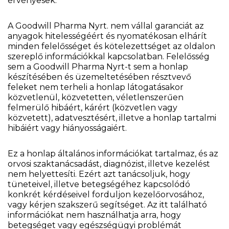
érvényesek.
A Goodwill Pharma Nyrt. nem vállal garanciát az
anyagok hitelességéért és nyomatékosan elhárít
minden felelősséget és kötelezettséget az oldalon
szereplő információkkal kapcsolatban. Felelősség
sem a Goodwill Pharma Nyrt-t sem a honlap
készítésében és üzemeltetésében résztvevő
feleket nem terheli a honlap látogatásakor
közvetlenül, közvetetten, véletlenszerűen
felmerülő hibáért, kárért (közvetlen vagy
közvetett), adatvesztésért, illetve a honlap tartalmi
hibáiért vagy hiányosságaiért.
Ez a honlap általános információkat tartalmaz, és az
orvosi szaktanácsadást, diagnózist, illetve kezelést
nem helyettesíti. Ezért azt tanácsoljuk, hogy
tüneteivel, illetve betegségéhez kapcsolódó
konkrét kérdéseivel forduljon kezelőorvosához,
vagy kérjen szakszerű segítséget. Az itt található
információkat nem használhatja arra, hogy
betegséget vagy egészségügyi problémát