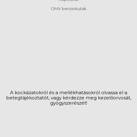
OMV benzinkutak
MOL benzinkutak
Dokumentum lezárva: 2024.04.24.
A gyógyszerek alkalmazása a tünetekre nem
helyettesíti az orvosi vizsgálatot.
Magas láz, a tünetek rosszabbodása, illetve
szövődmények kialakulása esetén forduljon
orvoshoz!
A kockázatokról és a mellékhatásokról olvassa el a
betegtájékoztatót, vagy kérdezze meg kezelőorvosát,
gyógyszerészét!
Goodwill Pharma Nyrt. 6724 Szeged Cserzy Mihály u. 32.
Telefon: +36 62/443-571 • Fax: +36 62/423-872